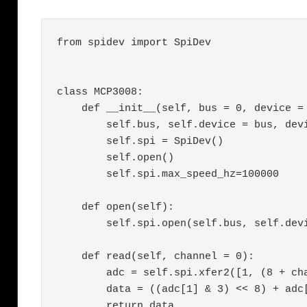
from spidev import SpiDev

class MCP3008:

    def __init__(self, bus = 0, device = 0):

        self.bus, self.device = bus, device

        self.spi = SpiDev()

        self.open()

        self.spi.max_speed_hz=100000

    def open(self):

        self.spi.open(self.bus, self.device)

    def read(self, channel = 0):

        adc = self.spi.xfer2([1, (8 + channel) << 4, 0])

        data = ((adc[1] & 3) << 8) + adc[2]

        return data
