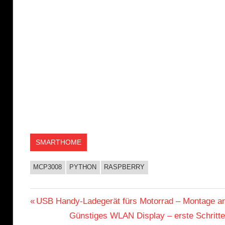
SMARTHOME
MCP3008
PYTHON
RASPBERRY
Beitragsnavigation
Vorheriger
USB Handy-Ladegerät fürs Motorrad – Montage a
Beitrag:
Nächster
Günstiges WLAN Display – erste Schritt