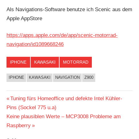
Als Navigations-Software benutze ich Scenic aus dem
Apple AppStore
https://apps.apple.com/de/app/scenic-motorrad-
navigation/id1089668246
IPHONE
KAWASAKI
MOTORRAD
IPHONE
KAWASAKI
NAVIGATION
Z900
Beitragsnavigation
Vorheriger
Tuning fürs Homeoffice und defekte Intel Kühler-
Beitrag:
Pins (Sockel 775 u.a)
Nächster
Keine plausiblen Werte – MCP3008 Probleme am
Beitrag:
Raspberry