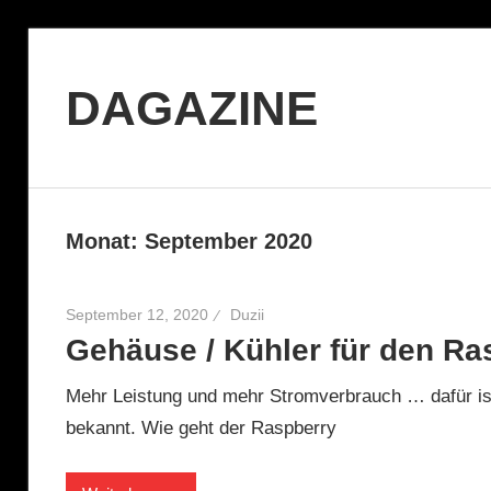
Zum
Inhalt
DAGAZINE
springen
Das
digitale
Magazin!
Monat:
September 2020
September 12, 2020
Duzii
Gehäuse / Kühler für den Ra
Mehr Leistung und mehr Stromverbrauch … dafür is
bekannt. Wie geht der Raspberry